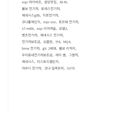
eqs-마이바흐
분당맛집
X6 M
볼보 전기차
토레스전기차
제네시스g80
지프전기차
코나풀체인지
eqs-suv
포르쉐 전기차
x7-m60i
eqs-리어액슬
모델3
벤츠전기차
제네시스 전기차
전기차보조금
오블완
브6
MQ4
bmw 전기차
glc 2세대
볼보 리차지
우리동네전기차보조금
레이 밴
그랜저
제네시스
티스토리챌린지
아우디 전기차
코나-일렉트릭
GV70