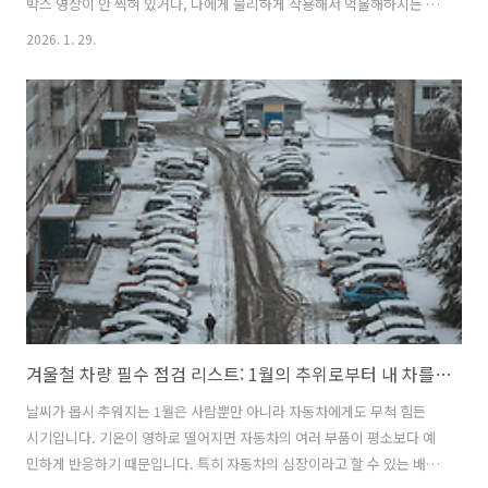
박스 영상이 안 찍혀 있거나, 나에게 불리하게 작용해서 억울해하시는 분
들을 현장에서 정말 많이 뵙습니다.실제로 보험개발원 조사에 따르면, 자
2026. 1. 29.
동차 보험 사고 접수 건 중 과실 비율을 두고 분쟁이 생기는 경우가 연간
약 10만 건을 넘어서고 있다고 해요. 오늘은 억울한 과실 비율을 피하기
위해 우리가 꼭 챙겨야 할 '진짜 대처법'을 이야기해보겠습니다.교통사
고 과실 비율 100:0, 블랙박스만 믿고 있다간 큰코다칩니다1. 사고 직후,
블랙박스 메모리 카드부터 확보하세요사고가 나면 경황이 없어서 보험
사만 기다리는 경우가 많죠. 그런데 혹시 이런 경험 있으세요? 사고 ..
겨울철 차량 필수 점검 리스트: 1월의 추위로부터 내 차를 보호하는 방법
날씨가 몹시 추워지는 1월은 사람뿐만 아니라 자동차에게도 무척 힘든
시기입니다. 기온이 영하로 떨어지면 자동차의 여러 부품이 평소보다 예
민하게 반응하기 때문입니다. 특히 자동차의 심장이라고 할 수 있는 배터