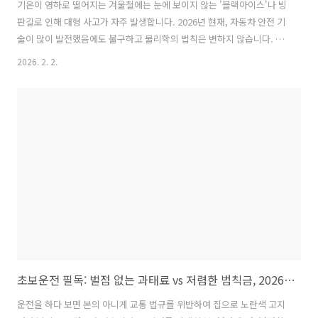
기온이 영하로 떨어지는 겨울철에는 눈에 보이지 않는 '블랙아이스'나 빙
판길로 인해 대형 사고가 자주 발생합니다. 2026년 현재, 자동차 안전 기
술이 많이 발전했음에도 불구하고 물리학의 법칙은 변하지 않습니다. 오
늘은 드라이빙 전문 스쿨에서 가르치는 핵심 비결인 '시선 처리'와 '조작
2026. 2. 2.
분리', 그리고 미끄러짐 상황별 대처법을 초등학생도 이해하기 쉽게 풀어
보겠습니다.2026년 겨울철 빙판길 운전 요령: 언더스티어 오버스티어
발생 시 당황하지 않고 대처하는 법시선 처리가 운전의 절반입니다: 나무
가 아닌 길을 보세요빙판길에서 차가 미끄러지기 시작하면 대부분의 운
전자는 겁이 나서 내가 부딪힐 것 같은 전신주나 쌓인 눈더미(스노우뱅
크)를 뚫어지게 쳐다봅니다. 하지만 이것은 매우 위험한 행동입니다. 우
리 몸은 신기..
초보운전 필독: 벌점 없는 과태료 vs 저렴한 범칙금, 2026년 자동차 보험료 할증 피하는 법
운전을 하다 보면 본의 아니게 교통 법규를 위반하여 집으로 노란색 고지