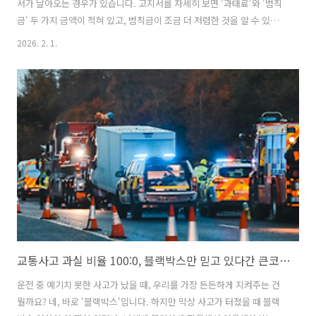
서가 날아오는 경우가 있습니다. 고지서를 자세히 보면 '과태료'와 '범칙
금' 두 가지 금액이 적혀 있고, 범칙금이 조금 더 저렴한 것을 알 수 있습
니다. 이때 "돈을 아끼려면 범칙금을 내는 게 이득이네!"라고 생각하기
2026. 2. 1.
쉽지만, 사실은 그렇지 않습니다. 오늘은 초등학생도 이해할 수 있도록
이 둘의 차이와 왜 비싼 과태료를 내는 것이 나중에 돈을 더 아끼는 길인
지 자세히 알아보겠습니다.초보운전 필독: 벌점 없는 과태료 vs 저렴한
범칙금, 2026년 자동차 보험료 할증 피하는 법과태료는 '자동차'에게, 범
칙금은 '운전자'에게가장 쉬운 구분 방법은 '누가 잘못했느냐'를 따지는
것입니다. 과태료는 무인 단속 카메라처럼 '기계'가 단속했을 때 ..
교통사고 과실 비율 100:0, 블랙박스만 믿고 있다간 큰코다칩니다
운전 중 예기치 못한 사고가 났을 때, 우리를 가장 든든하게 지켜주는 건
뭘까요? 네, 바로 '블랙박스'입니다. 하지만 막상 사고가 터졌을 때 블랙