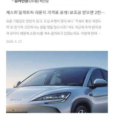
캐스퍼 일렉트릭 라운지 가격표 공개! 보조금 받으면 2천만 원대? (서울, 경기 등 지역별 총정리)
요즘 기름값도 만만치 않고, 도심 주행이 많다 보니 '가성비 좋은 세컨드
카'로 전기차 고민하시는 분들 정말 많으시죠? 저도 최근에 주차 편의성
과 유지비 때문에 소형 EV를 계속 알아보고 있었는데요. 이번에 현대차
에서 고급감을 한층 끌어올린 ‘캐스퍼 일렉트릭 라운지’가 출시되었다는
2026. 3. 17.
소식에 발 빠르게 정보를 정리해 왔습니다.캐스퍼 일렉트릭 라운지 가격
표 공개! 보조금 받으면 2천만 원대? (서울, 경기 등 지역별 총정리)소형
차에서 느끼는 '프리미엄 라운지'의 맛보통 소형차라고 하면 내부 소재가
조금 저렴해 보이지 않을까 걱정하시잖아요? 그런데 이번 모델은 이름값
을 제대로 합니다. 동급 차량 중 유일하게 천연 가죽 시트가 들어갔거든
요. 직접 앉아보면 확실히 인조 가죽과는 결이 다른 포근함이 느껴집니
다.여기에 ..