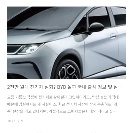
폭으로 인상되면서 가입 가능한 대상자가 대폭 늘어났습니다.수입차 중
고차 시장에서 호구 탈출하기! 성능 기록부와 보험 이력 뒤에 숨겨진 진
실디딤씨앗통장이란 무엇인가요?디딤씨앗통장은 아동이 매월 일정 금
액을 저축하면, 정부가 그 금액의 2배(1:2 비율)를 함께 적립해 주는 통장
입니다. 초등학생 친구들이 이해하기 쉽게 설명하자면, 내가 저금통에 5
만 원을 넣었을 때 나라에서 "참 잘했어요!"라며 10만 원을 보너스로 넣
어..
2천만 원대 전기차 실화? BYD 돌핀 국내 출시 정보 및 실구매가 분석
요즘 기름값 걱정에 전기차로 갈아탈까 고민하다가도, 막상 높은 가격대
때문에 망설여지는 게 사실이죠. 최근 전기차 시장이 잠시 주춤하는 '캐
즘' 현상을 겪고 있다지만, 역설적으로 소비자들은 더 합리적이고 실속
있는 모델을 찾고 있습니다.드디어 글로벌 시장에서 검증을 마친 BYD 돌
2026. 2. 5.
핀(DOLPHIN)이 한국 땅을 밟았습니다. 출퇴근용 세컨드카를 찾으시는
분들이나 사회초년생분들에게 꽤나 매력적인 선택지가 될 것 같은데, 어