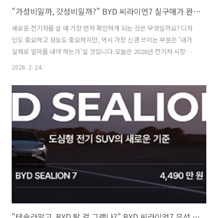
"가성비일까, 갓성비일까?" BYD 씨라이언7 실구매가 완벽 분석
새로운 전기차를 살 때 가장 먼저 확인하게 되는 것은 무엇일까요? 디자
인도 중요하고 성능도 중요하지만, 역시 가장 신경 쓰이는 부분은 '내가
실제로 얼마를 내야 하는가'일 것입니다.오늘은 2026년 전기차 시장의
뜨거운 감자인 BYD 씨라이언7의 가격과 보조금, 그리고 경쟁 모델과의
2026. 2. 24.
비교를 통해 이 차가 정말 살 가치가 있는지 꼼꼼하게 따져보겠습니
다."가성비일까, 갓성비일까?" BYD 씨라이언7 실구매가 완벽 분석가격
의 시작, 출고가는 얼마일까요?자동차의 '출고가'는 과자 봉지에 적힌 권
장소비자가격과 비슷합니다. BYD 씨라이언7은 전 세계적으로 인기를 끌
고 있는 모델인 만큼, 한국 시장에서도 매우 전략적인 가격으로 출시되었
습니다.2026년 기준, 씨라이언7의 기본 모델 가격은 약 5,000만 원 초반
대..
"테슬라말고, BYD 탈 걸 그랬나?" BYD 씨라이언7 무선 애플카플레이/안드로이드 오토 직접 써보고 소름 돋은 이유