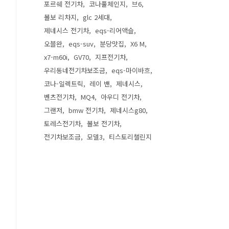
포르쉐 전기차
코나풀체인지
브6
볼보 리차지
glc 2세대
제네시스 전기차
eqs-리어액슬
오블완
eqs-suv
분당맛집
X6 M
x7-m60i
GV70
지프전기차
우리동네전기차보조금
eqs-마이바흐
코나-일렉트릭
레이 밴
제네시스
벤츠전기차
MQ4
아우디 전기차
그랜저
bmw 전기차
제네시스g80
토레스전기차
볼보 전기차
전기차보조금
모델3
티스토리챌린지