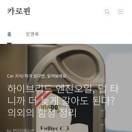
본문 바로가기
카로핀
홈
방명록
Car 지식/차가 있다면, 읽어보세요
하이브리드 엔진오일, 덜 타
니까 더 늦게 갈아도 된다?
의외의 함정 정리
by 분당미래소년
2026. 1. 2.