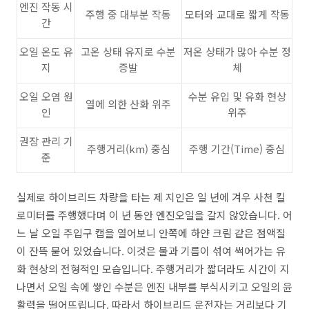
엔진 작동 시
주행 중 대부분 작동
모터와 교대로 짧게 작동
간
오일 온도 유
고온 상태 유지로 수분
저온 상태가 많아 수분 정
지
증발
체
오일 오염 원
수분 유입 및 유화 현상
열에 의한 산화 위주
인
위주
권장 관리 기
주행거리(km) 중심
주행 기간(Time) 중심
준
실제로 하이브리드 차량을 타는 제 지인은 일 년에 겨우 사천 킬
로미터를 주행했다며 이 년 동안 엔진오일을 갈지 않았습니다. 어
느 날 오일 주입구 캡을 열어보니 안쪽에 하얀 크림 같은 점액질
이 잔뜩 묻어 있었습니다. 이것은 물과 기름이 섞여 썩어가는 유
화 현상의 전형적인 모습입니다. 주행거리가 짧더라도 시간이 지
나면서 오일 속에 쌓인 수분은 엔진 내부를 부식시키고 오일의 윤
활력을 떨어뜨립니다. 따라서 하이브리드 운전자는 거리보다 기