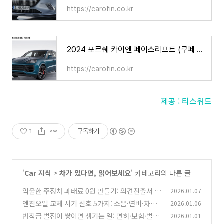
https://carofin.co.kr
2024 포르쉐 카이엔 페이스리프트 (쿠페 포함) 가격 제원 연비
https://carofin.co.kr
제공 : 티스워드
1
구독하기
'
Car 지식
>
차가 있다면, 읽어보세요
' 카테고리의 다른 글
억울한 주정차 과태료 0원 만들기: 의견진출서 하
2026.01.07
나로 끝내는 소명 전략
엔진오일 교체 시기 신호 5가지: 소음·연비·차가
2026.01.06
(1)
묵직할 때 이미 늦었다?
범칙금 벌점이 쌓이면 생기는 일: 면허·보험·벌
2026.01.01
(0)