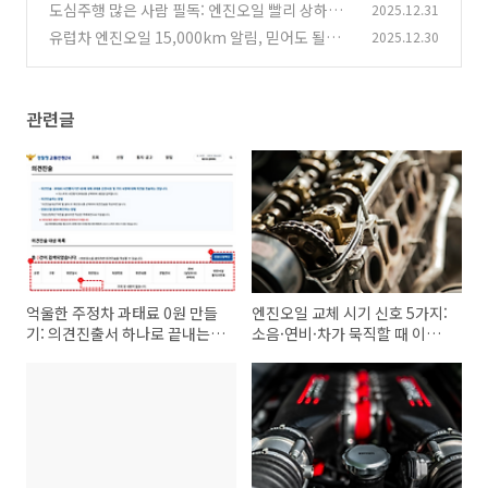
점 관리 초간단 가이드
도심주행 많은 사람 필독: 엔진오일 빨리 상하는
2025.12.31
(1)
‘가혹조건’ 체크리스트
유럽차 엔진오일 15,000km 알림, 믿어도 될까?
2025.12.30
(1)
슬러지 쌓이는 진짜 이유
(0)
관련글
억울한 주정차 과태료 0원 만들
엔진오일 교체 시기 신호 5가지:
기: 의견진출서 하나로 끝내는
소음·연비·차가 묵직할 때 이미
소명 전략
늦었다?