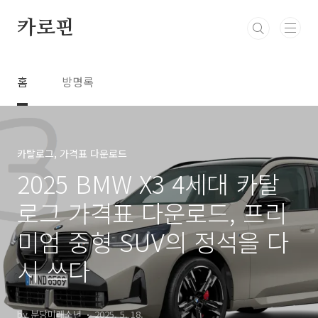
본문 바로가기
카로핀
홈
방명록
카탈로그, 가격표 다운로드
2025 BMW X3 4세대 카탈
로그 가격표 다운로드, 프리
미엄 중형 SUV의 정석을 다
시 쓰다
by 분당미래소년
2025. 5. 18.