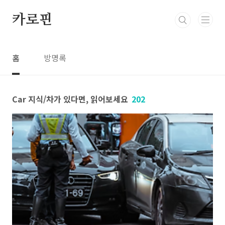
본문 바로가기
카로핀
홈
방명록
Car 지식/차가 있다면, 읽어보세요
202