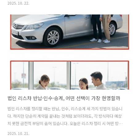
이밍이라고 말합니다. 어떤 모델이 좋은지 TOP 5를 통해 정리해드립니
2025. 10. 22.
다. 특히 후륜구동 차량 오너분들은 꼭 보세요.영상 7도 이하일 때 바꿔
야 하는 이유｜윈터타이어 교체시기윈터타이어 교체시기, 왜 영상 7 ℃
이하가 중요한가겨울철 도로 위에서 안전하게 운전하려면 교체 타이밍
을 놓치면 안 됩니다. 일반 타이어의 고무는 기온이 내려가면 경직되어
제동거리와 그립이 나빠지는데, 특히 영상 7 ℃ 이하로 떨어지면 이 현상
이 뚜렷해집니다. 실제로 Nokian 자문자료에 따르면 “영상 7 ℃ (약 45
°F) 이..
법인 리스차 반납·인수·승계, 어떤 선택이 가장 현명할까
법인 리스차를 정리할 때는 반납, 인수, 리스승계 세 가지 방법이 있습니
다. 하지만 단순히 계약을 끝내는 것처럼 보이더라도, 각 방식마다 예상
치 못한 금전적 부담이 숨어 있습니다. 오늘은 리스차 정리 시 어떤 방법
이 가장 효율적이고, 손실을 최소화할 수 있는지 알아보겠습니다.법인 리
2025. 10. 21.