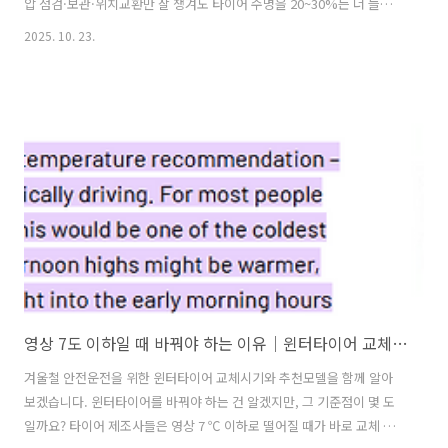
압 점검·보관·위치교환만 잘 챙겨도 타이어 수명을 20~30%는 더 늘릴
수 있습니다.윈터 타이어 교체 후 관리 꿀팁 (공기압·보관·위치교환)공
2025. 10. 23.
기압 점검 – 겨울엔 조금 더 넣어주는 게 정답기온이 떨어지면 타이어 속
공기도 수축합니다. 즉, 같은 압력으로 유지하더라도 실제 주행 시 공기
압은 낮아진 상태가 되죠.그래서 겨울철에는 표준보다 10~15% 정도 더
높게 세팅해주는 게 좋아요. 예를 들어, 평소 35psi라면 겨울에는
38~40psi 정도로 맞추면 됩니다.공기압이 낮으면 → 연비 저하, 마모 증
가, 제동거리 길어짐공기압이 너무 높으면 → 승차감 저하, 트랙션..
영상 7도 이하일 때 바꿔야 하는 이유｜윈터타이어 교체시기
겨울철 안전운전을 위한 윈터타이어 교체시기와 추천모델을 함께 알아
보겠습니다. 윈터타이어를 바꿔야 하는 건 알겠지만, 그 기준점이 몇 도
일까요? 타이어 제조사들은 영상 7 ℃ 이하로 떨어질 때가 바로 교체 타