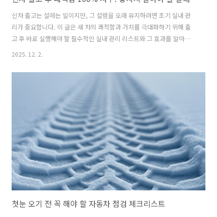
신차 출고는 설레는 일이지만, 그 설렘을 오래 유지하려면 초기 실내 관
리가 중요합니다. 이 글은 새 차의 쾌적함과 가치를 극대화하기 위해 출
고 후 바로 실행해야 할 필수적인 실내 관리 리스트와 그 효과를 알아보
겠습니다. 독자 여러분은 이 가이드를 통해 신차 실내 관리의 중요성을
2025. 12. 2.
깨닫고, 오랫동안 새 차 같은 컨디션을 유지할 수 있는 구체적인 방법을
얻게 될 것입니다.신차 출고 후 쾌적함 100% 사수! 놓치지 말아야 할 실
내 관리 필수 리스트새 차 증후군, 왜 실내 관리가 '안전'과 직결되나?새
차를 샀을 때 나는 특유의 냄새, 일명 '새 차 냄새'는 사실 우리 건강에 유
해할 수 있는 휘발성 유기 화합물(VOCs)과 포름알데히드 등이 원인입니
다. 이 물질들은 새 차 증후군을 유발하며, 두통, 메스꺼움, ..
첫눈 오기 전 꼭 해야 할 자동차 점검 체크리스트