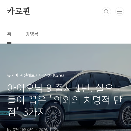
본문 바로가기
카로핀
홈
방명록
유지비 계산해보기/국산차 Korea
아이오닉 9 출시 1년, 실오너
들이 꼽은 "의외의 치명적 단
점" 3가지
by 분당미래소년
2026. 1. 23.