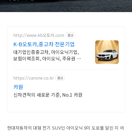
http://www.kb오토카.com
광고
K-B오토카,중고차 전문기업
대기업인증중고차, 아이오닉기업,
보험이력조회, 아이오닉, 주유권 증
정이벤트 인증중고차 7만대이상! 찾
아가는 홈서비스! 낮은 할부이자율,
24시간실매물전산연동
https://carone.co.kr
광고
카원
신차견적의 새로운 기준, No.1 카원
현대자동차의 대형 전기 SUV인 아이오닉 9이 도로를 달린 지 어