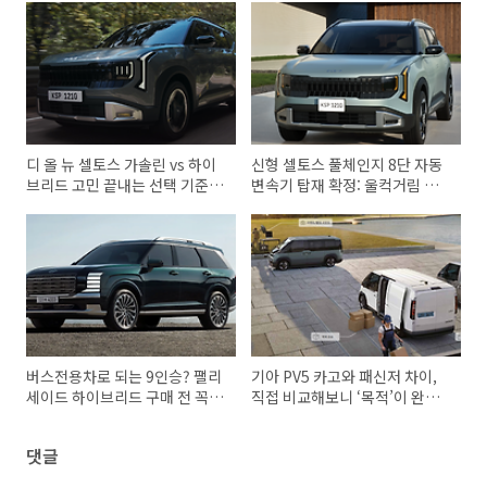
디 올 뉴 셀토스 가솔린 vs 하이
신형 셀토스 풀체인지 8단 자동
브리드 고민 끝내는 선택 기준 3
변속기 탑재 확정: 울컥거림 잡
가지
은 1.6 터보와 하이브리드 실연
비 주행감 완벽 분석
버스전용차로 되는 9인승? 팰리
기아 PV5 카고와 패신저 차이,
세이드 하이브리드 구매 전 꼭
직접 비교해보니 ‘목적’이 완전
알아야 할 현실 리뷰
히 다르다
댓글