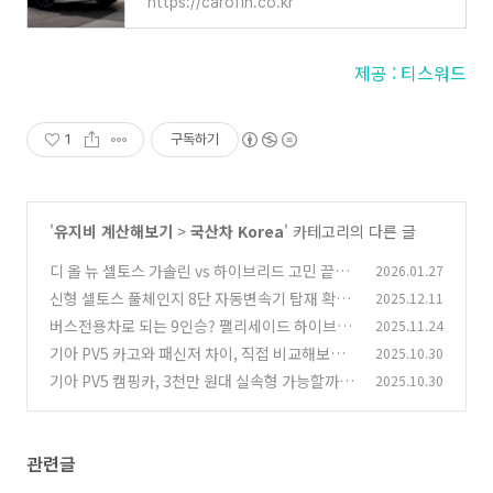
https://carofin.co.kr
제공 : 티스워드
1
구독하기
'
유지비 계산해보기
>
국산차 Korea
' 카테고리의 다른 글
디 올 뉴 셀토스 가솔린 vs 하이브리드 고민 끝내
2026.01.27
는 선택 기준 3가지
신형 셀토스 풀체인지 8단 자동변속기 탑재 확정:
2025.12.11
(1)
울컥거림 잡은 1.6 터보와 하이브리드 실연비 주
버스전용차로 되는 9인승? 팰리세이드 하이브리
2025.11.24
행감 완벽 분석
드 구매 전 꼭 알아야 할 현실 리뷰
(0)
기아 PV5 카고와 패신저 차이, 직접 비교해보니
2025.10.30
(0)
‘목적’이 완전히 다르다
기아 PV5 캠핑카, 3천만 원대 실속형 가능할까?
2025.10.30
(0)
보조금까지 계산해봤습니다
(0)
관련글