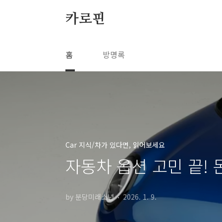
본문 바로가기
카로핀
홈
방명록
Car 지식/차가 있다면, 읽어보세요
자동차 옵션 고민 끝!
by 분당미래소년
2026. 1. 9.