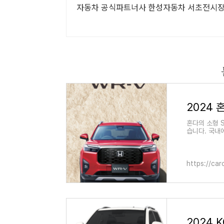
자동차 공식파트너사 한성자동차 서초전시장
혼다의 소형 
습니다. 국내에
소형 SUV에
다. 2024 
카 SUV 이미
높이가 더 높
https://car
니다. 마치 
로는 요즘 나
드라이트와 그 