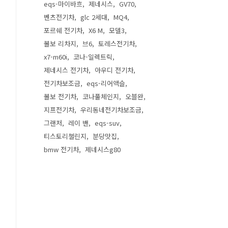
eqs-마이바흐
제네시스
GV70
벤츠전기차
glc 2세대
MQ4
포르쉐 전기차
X6 M
모델3
볼보 리차지
브6
토레스전기차
x7-m60i
코나-일렉트릭
제네시스 전기차
아우디 전기차
전기차보조금
eqs-리어액슬
볼보 전기차
코나풀체인지
오블완
지프전기차
우리동네전기차보조금
그랜저
레이 밴
eqs-suv
티스토리챌린지
분당맛집
bmw 전기차
제네시스g80