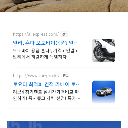
https://aliexpress.com/
광고
알리, 혼다 오토바이용품? 알리
에서!
오토바이 용품 혼다!, 가격고민말고
알리에서 저렴하게 득템하자
https://www.car-pro.kr/
광고
토요타 최적화 견적 카베이 토요
타 특가차량 무료견적
라브4 장기렌트 실시간가격비교 확
인하기! 즉시출고 차량 선점! 특가차
종! 수입차 최대 할인 견적! 온라인
계약! 최적가 프로모션 차량 빠른출
고 선점하세요.