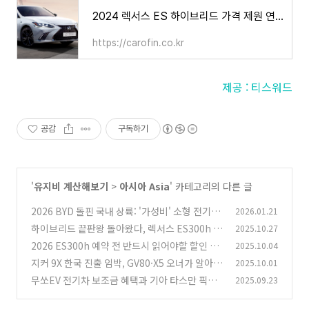
2024 렉서스 ES 하이브리드 가격 제원 연비, 과연 적당한 가격인가?
https://carofin.co.kr
제공 : 티스워드
공감
구독하기
'
유지비 계산해보기
>
아시아 Asia
' 카테고리의 다른 글
2026 BYD 돌핀 국내 상륙: '가성비' 소형 전기차
2026.01.21
의 새로운 기준일까?
하이브리드 끝판왕 돌아왔다, 렉서스 ES300h 2
2025.10.27
(0)
026년형 실내·연비 미쳤다
2026 ES300h 예약 전 반드시 읽어야할 할인 전
2025.10.04
(1)
략과 트림 선택 팁
지커 9X 한국 진출 임박, GV80·X5 오너가 알아야
2025.10.01
(0)
할 플래그십 SUV 비교
무쏘EV 전기차 보조금 혜택과 기아 타스만 픽업
2025.09.23
(0)
트럭 장단점 비교
(0)