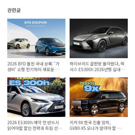
관련글
2026 BYD 돌핀 국내 상륙: '가
하이브리드 끝판왕 돌아왔다, 렉
성비' 소형 전기차의 새로운 기
서스 ES300h 2026년형 실내·
준일까?
연비 미쳤다
2026 ES300h 예약 전 반드시
지커 9X 한국 진출 임박,
읽어야할 할인 전략과 트림 선택
GV80·X5 오너가 알아야 할 플래
팁
그십 SUV 비교