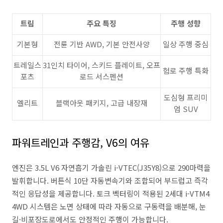
트림
주요 특징
주행 성향
기본형
전륜 기반 AWD, 기본 안전사양
일상 주행 중심
트레일스
31인치 타이어, 스키드 플레이트, 오프
험로 주행 특화
포츠
로드 서스펜션
도심형 프리미
엘리트
블랙아웃 패키지, 고급 내장재
엄 SUV
파워트레인과 주행감, V6의 여유
엔진은 3.5L V6 자연흡기 가솔린 i-VTEC(J35Y8)으로 290마력을
발휘합니다. 버튼식 10단 자동변속기와 조합되어 부드럽고 즉각
적인 응답성을 제공합니다. 토크 벡터링이 적용된 2세대 i-VTM4
4WD 시스템은 노면 상태에 따라 자동으로 구동력을 배분해, 눈
길·비포장도로에서도 안정적인 주행이 가능합니다.