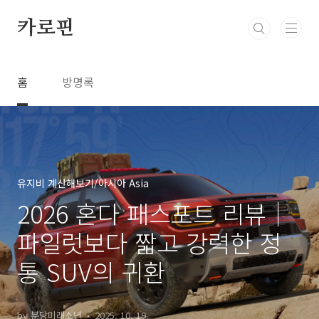
본문 바로가기
카로핀
홈
방명록
유지비 계산해보기/아시아 Asia
2026 혼다 패스포트 리뷰｜
파일럿보다 짧고 강력한 정
통 SUV의 귀환
by 분당미래소년
2025. 10. 19.