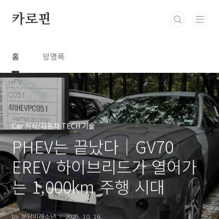
본문 바로가기
카로핀
홈
방명록
Car 지식/자동차 TECH 기술
PHEV는 끝났다｜GV70
EREV 하이브리드가 열어가
는 1,000km 주행 시대
by 분당미래소년
2025. 10. 16.