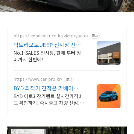
https://jeepdealer.co.kr/victoryauto/
광고
빅토리오토 JEEP 전시장 전차
종 시승가능,친절한 상담
No.1 SALES 전시장, 판매 부터 정
비까지 한번에!
https://www.car-pro.kr/
광고
BYD 최적가 견적은 카베이
BYD 특가차량 무료견적
BYD 아토3 장기렌트 실시간가격비
교 확인하기! 즉시출고 차량 선점!
특가차종! 수입차 최대 할인 견적!
온라인계약! 최적가 프로모션 차량
빠른출고 선점하세요.