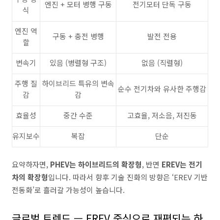
엔진 + 모터 병행 구동
전기모터 단독 구동
식
엔진 역
구동 + 충전 병행
발전 전용
할
변속기
있음 (병렬형 구조)
없음 (직렬형)
주행 질
하이브리드 특유의 변속
순수 전기차와 유사한 주행감
감
감
효율성
중간 수준
고효율, 저소음, 저진동
유지보수
복잡
단순
요약하자면,
PHEV는 하이브리드의 확장형
, 반면
EREV는 전기
차의 확장형
입니다. 따라서 향후 기술 진화의 방향은 ‘EREV 기반
전동화’로 흘러갈 가능성이 높습니다.
글로벌 트렌드 — EREV 중심으로 재편되는 하