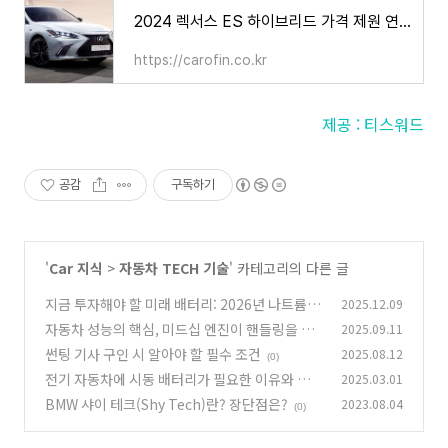
2024 렉서스 ES 하이브리드 가격 제원 연비, 과연 적당한 가격인가?
https://carofin.co.kr
제공 : 티스워드
공감
구독하기
'
Car 지식
>
자동차 TECH 기술
' 카테고리의 다른 글
지금 투자해야 할 미래 배터리: 2026년 나트륨/
2025.12.09
전고체 배터리 시장 판도 미리 보기
자동차 성능의 핵심, 미드십 엔진이 핸들링을 좌
2025.09.11
(0)
우하는 3가지 이유
썬팅 기사 구인 시 알아야 할 필수 조건
2025.08.12
(0)
(0)
전기 자동차에 시동 배터리가 필요한 이유와 역할
2025.03.01
BMW 샤이 테크(Shy Tech)란? 장단점은?
2023.08.04
(0)
(0)