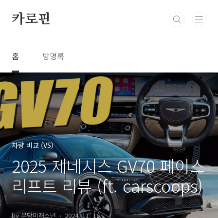
본문 바로가기
카로핀
홈
방명록
차량 비교 (VS)
2025 제네시스 GV70 페이스
리프트 리뷰 (ft. carscoops)
by 분당미래소년
2024. 11. 16.