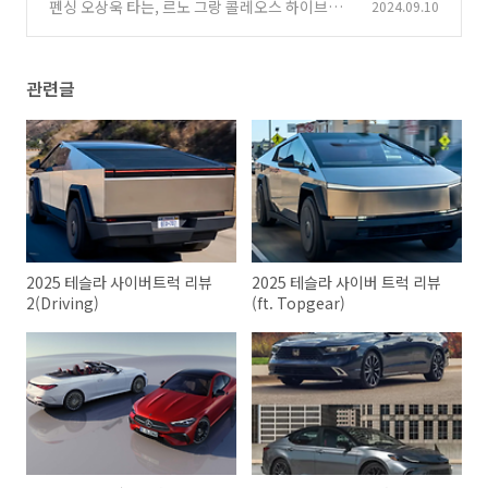
펜싱 오상욱 타는, 르노 그랑 콜레오스 하이브리
2024.09.10
(0)
드 리뷰
(0)
관련글
2025 테슬라 사이버트럭 리뷰
2025 테슬라 사이버 트럭 리뷰
2(Driving)
(ft. Topgear)