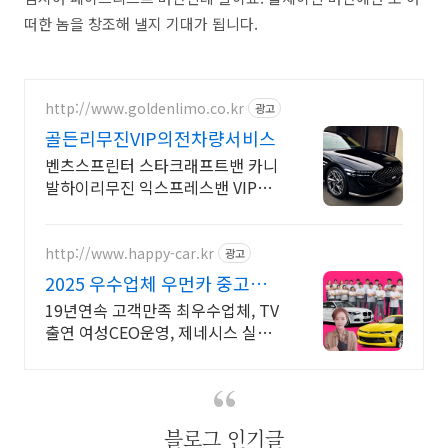
떠한 놈을 창조해 낼지 기대가 됩니다.
http://www.goldenlimo.co.kr
광고
골든리무진VIP의전차량서비스
벤츠스프린터 스타크래프트밴 카니
발하이리무진 익스프레스밴 VIP의
전 의전차량 리무진
http://www.happy-car.kr
광고
2025 우수업체 우먼카 중고차
는 최우수모범업체에서!
19년연속 고객만족 최우수업체, TV
출연 여성CEO운영, 제네시스 실매
물 5만대 2009~2024년 우수 고객
만족 업체. 네티즌 선정 최우수 홈페
이지!
블로그 인기글