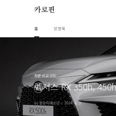
본문 바로가기
카로핀
홈
방명록
차량 비교 (VS)
렉서스 RX 350h, 450
by 분당미래소년
2024. 8. 3.