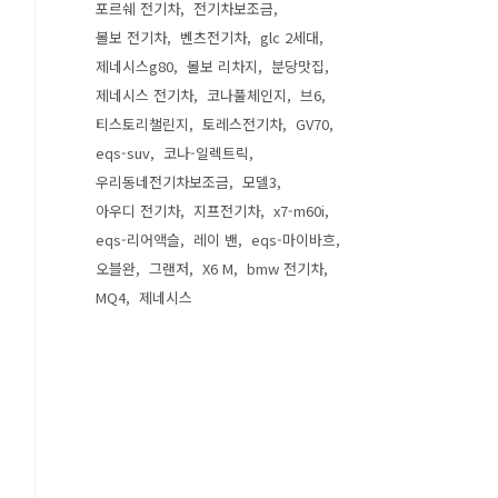
포르쉐 전기차
전기차보조금
볼보 전기차
벤츠전기차
glc 2세대
제네시스g80
볼보 리차지
분당맛집
제네시스 전기차
코나풀체인지
브6
티스토리챌린지
토레스전기차
GV70
eqs-suv
코나-일렉트릭
우리동네전기차보조금
모델3
아우디 전기차
지프전기차
x7-m60i
eqs-리어액슬
레이 밴
eqs-마이바흐
오블완
그랜저
X6 M
bmw 전기차
MQ4
제네시스